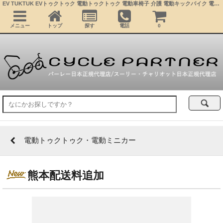
EV TUKTUK EVトゥクトゥク 電動トゥクトゥク 電動車椅子 介護 電動キックバイク 電動ミニカー 公道走行可能 屋根付きバイク 超小型モビリティー 4輪車 移動 充電 学生 近距離通勤 コムス サイクルトレーラー ベビーカー
メニュー
トップ
探す
電話
0
電動トゥクトゥク・電動ミニカー
熊本配送料追加