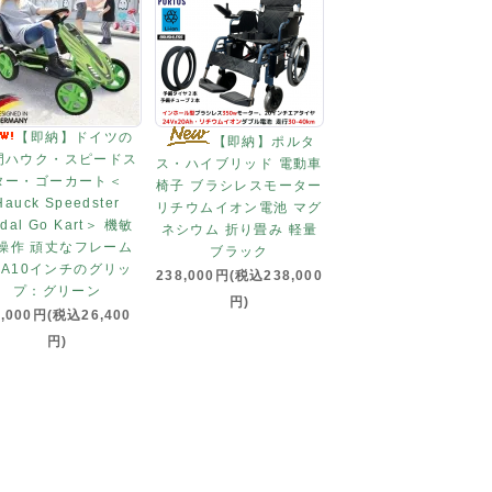
【即納】ドイツの
【即納】ポルタ
門ハウク・スピードス
ス・ハイブリッド 電動車
ター・ゴーカート＜
椅子 ブラシレスモーター
Hauck Speedster
リチウムイオン電池 マグ
dal Go Kart＞ 機敏
ネシウム 折り畳み 軽量
操作 頑丈なフレーム
ブラック
VA10インチのグリッ
238,000円(税込238,000
プ：グリーン
円)
4,000円(税込26,400
円)