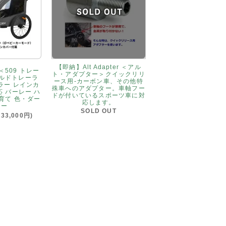
【即納】Alt Adapter ＜アル
509 トレー
ト・アダプター＞クイックリリ
イルドトレーラ
ース用-カーボン車、その他特
ラー レインカ
殊車へのアダプター。車軸フー
応 バーレー ハ
ドが付いているスポーツ車に対
子育て 色・ダー
応します。
レー
SOLD OUT
33,000円)