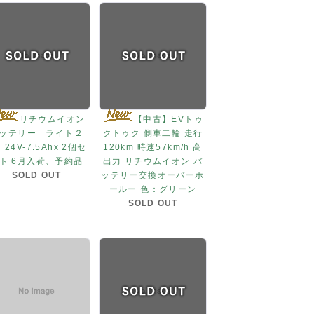
リチウムイオン
【中古】EVトゥ
ッテリー ライト２
クトゥク 側車二輪 走行
24V-7.5Ahx 2個セ
120km 時速57km/h 高
ト 6月入荷、予約品
出力 リチウムイオン バ
SOLD OUT
ッテリー交換オーバーホ
ールー 色：グリーン
SOLD OUT