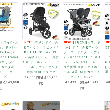
】ワイク-大
【即納】ドイツの
【9月25日入荷、予
イルドトレー
名門ハウク・ラピッド３
約】ドイツの名門ハウ
名
e Large
Ｒ＜HAUCK RAPID3R
ク・ロードスター・デュ
eds Trailer
＞ 高級ベビーカー 片手
オ＜Roadster Duo SLX
F
2cmくらい・
折畳 オールテレーン・ホ
＞ 二人乗りベビーカー
り
g・カナダ産・
イール リクライニング
片手折畳 大径ＥＶＡホイ
お
メイド 色・ト
積載25kg ブラック
ール 体重15kg カラー：
重
コイズ
グレイシルバー
32,000円(税込35,200
(税込143,000
42,499円(税込46,749
4
円)
円)
円)