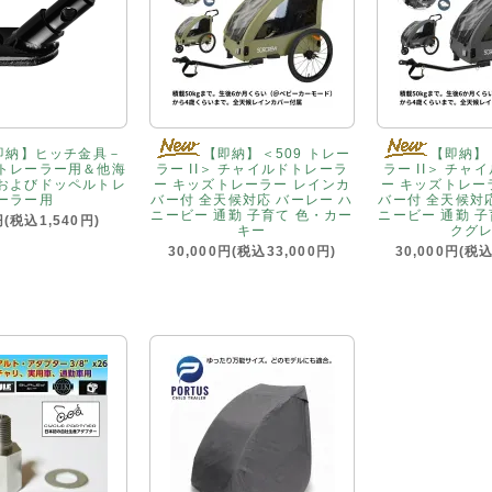
即納】ヒッチ金具－
【即納】＜509 トレー
【即納】＜
トレーラー用＆他海
ラー II＞ チャイルドトレーラ
ラー II＞ チャ
およびドッペルトレ
ー キッズトレーラー レインカ
ー キッズトレー
ーラー用
バー付 全天候対応 バーレー ハ
バー付 全天候対
ニービー 通勤 子育て 色・カー
ニービー 通勤 
円(税込1,540円)
キー
クグ
30,000円(税込33,000円)
30,000円(税込