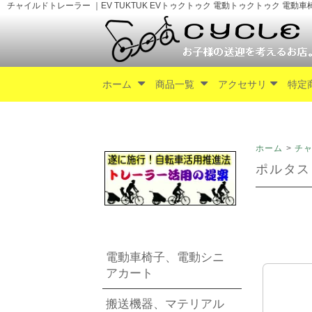
チャイルドトレーラー ｜EV TUKTUK EVトゥクトゥク 電動トゥクトゥク 電動
ホーム
商品一覧
アクセサリ
特定
ホーム
>
チ
ポルタスと
電動車椅子、電動シニ
アカート
搬送機器、マテリアル