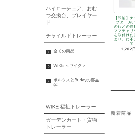
ハイローチェア、おむ
つ交換台、プレイヤー
【即納】ナ
ド
プター3/8
の殆どの自
ママチャリ
チャイルドトレーラー
を取付けた
まり」に不
て
1,202
全ての商品
WIKE ＜ワイク＞
ポルタスとBurleyの部品
等
WIKE 福祉トレーラー
新着商品
ガーデンカート・貨物
トレーラー