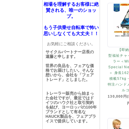
相場を理解するお客様に絶
賛される、唯一のショッ
プ。
もう子供乗せ自転車で怖い
思いしなくても大丈夫！！
お気軽にご相談ください。
【即納
サイクルパートナー店長の
型福祉チャ
遠藤と申します。
ラー＜Wik
世界の良品を、フェアな価
Special Ne
格でお届けしたい。そんな
＞ 身長16
想いから、会社を「フェア
積載57k
トレード」としました。
特注ハンド
ル
トレーラー販売から始まっ
130,000円
た会社ですが、最近ではド
イツのハウク社と取引契約
を結び、ヨーロッパの100年
ブランドとして有名な
HAUCK製品を、フェアプラ
イスで提供しています。