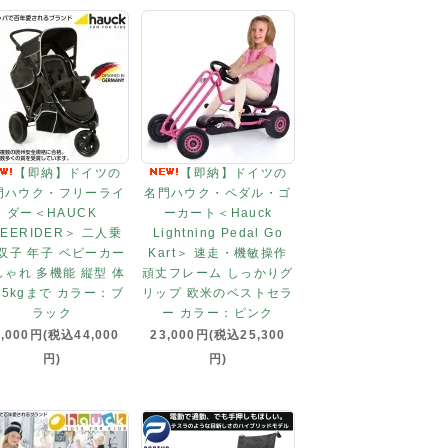
【即納】ドイツの
【即納】ドイツの
門ハウク・フリーライ
名門ハウク・ペダル・ゴ
ダー＜HAUCK
ーカート＜Hauck
REERIDER＞ 二人乗
Lightning Pedal Go
 双子 年子 ベビーカー
Kart＞ 速走・機敏操作
しゃれ 多機能 縦型 体
頑丈フレーム しっかりグ
15kgまで カラー：ブ
リップ 欧米のベストセラ
ラック
ー カラー：ピンク
0,000円(税込44,000
23,000円(税込25,300
円)
円)