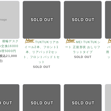
、後輪デスク
TUKTUKリアホ
MEI TUKTUKシ
交換16000
イール2本、フロント1
ート 正規形状 おしりフ
バ
理5000円
本、リアパッド2セッ
ラットタイプ
用 
(税込21,000
ト、フロントパッド１セ
SOLD OUT
ッ
円)
ット
SOLD OUT