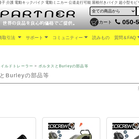
車椅子 介護 電動キックバイク 電動ミニカー 公道走行可能 屋根付きバイク 超小型モビ
050-5
カート
商取引法
サポート
コミュニティー
読みもの
質問＆FAQ
ャイルドトレーラー
>
ポルタスとBurleyの部品等
Burleyの部品等