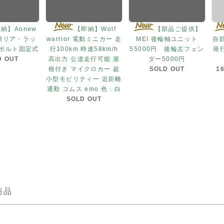
納】Aonew
【即納】Wolf
【部品ご提供】
 用リア・ラッ
warrior 電動ミニカー 走
MEI 後輪軸ユニット
自
、ボルト固定式
行100km 時速58km/h
55000円 後輪左フェン
発行
D OUT
高出力 公道走行可能 屋
ダー5000円
根付き マイクロカー 超
SOLD OUT
1
小型モビリティー 近距離
通勤 コムス emo 色：白
SOLD OUT
商品