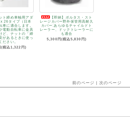
ット締め車軸用アダ
【即納】ポルタス・スト
"x 26タイプ（日本
レージカバー野外保管用高耐久
転車に適合します。
カバー:あらゆるチャイルドト
や電動自転車に金具
レーラー、ドックトレーラーに
けど、ナットの「締
も適合
安があるときに使っ
5,300円(税込5,830円)
ください。
円(税込1,322円)
前のページ | 次のページ