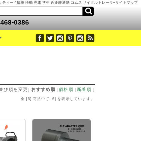
リティー 4輪車 移動 充電 学生 近距離通勤 コムス サイクルトレーラー ベビーカー
サイトマップ
468-0386
並び順を変更
[
おすすめ順
|
価格順
|
新着順
]
全 [
6
] 商品中 [
1
-
6
] を表示しています。