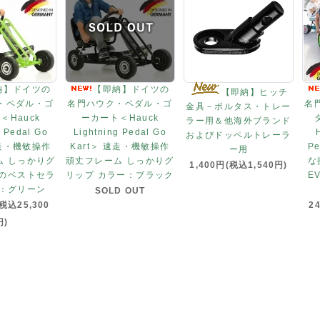
納】ドイツの
【即納】ドイツの
【即納】ヒッチ
・ペダル・ゴ
名門ハウク・ペダル・ゴ
名
金具－ポルタス・トレー
＜Hauck
ーカート＜Hauck
ラー用＆他海外ブランド
g Pedal Go
Lightning Pedal Go
およびドッペルトレーラ
速走・機敏操作
Kart＞ 速走・機敏操作
Pe
ー用
ム しっかりグ
頑丈フレーム しっかりグ
な
1,400円(税込1,540円)
米のベストセラ
リップ カラー：ブラック
E
ー：グリーン
SOLD OUT
(税込25,300
2
円)