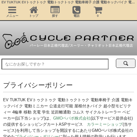
EV TUKTUK EVトゥクトゥク 電動トゥクトゥク 電動車椅子 介護 電動キックバイク 電動ミニカー 公道走行可能 屋根付きバイク 超小型モビリティー 4輪車 移動 充電 学生 近距離通勤 コムス サイクルトレーラー ベビーカー
メニュー
トップ
探す
電話
0
プライバシーポリシー
EV TUKTUK EVトゥクトゥク 電動トゥクトゥク 電動車椅子 介護 電動キ
ックバイク 電動ミニカー 公道走行可能 屋根付きバイク 超小型モビリテ
ィー 4輪車 移動 充電 学生 近距離通勤 コムス サイクルトレーラー ベビ
ーカー(以下当ショップ)は、
GMOペパボ株式会社
(以下サービス提供会社)
の提供するショッピングカートASPサービス
カラーミーショップ
(当サ
ービス)を利用して当ショップを開設するにあたりGMOペパボ株式会社の
定めた
プライバシー・ポリシー
に則った個人情報の取扱いを行います。