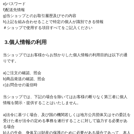
e)パスワード
f)配送先情報
g)当ショップとのお取引履歴及びその内容
h)上記を組み合わせることで特定の個人が識別できる情報
＃ショップで使用する項目すべてをご記入ください
3.個人情報の利用
当ショップではお客様からお預かりした個人情報の利用目的は以下の通
りです。
a)ご注文の確認、照会
b)商品発送の確認、照会
c)お問合せの返信時
当ショップでは、下記の場合を除いてはお客様の断りなく第三者に個人
情報を開示・提供することはいたしません。
a)法令に基づく場合、及び国の機関若しくは地方公共団体又はその委託を
受けた者が法令の定める事務を遂行することに対して協力する必要があ
る場合
b)人の生命、身体又は財産の保護のために必要がある場合であって、本人