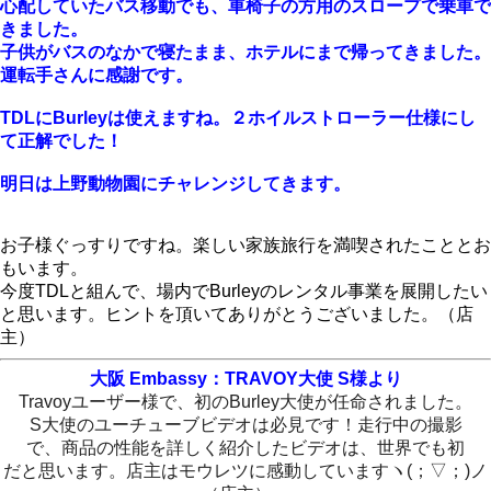
心配していたバス移動でも、
車椅子の方用のスロープで乗車で
きました。
子供がバスのなかで寝たまま、ホテルにまで帰ってきました。
運転手さんに感謝です。
TDLにBurleyは使えますね。２ホイルストローラー仕様にし
て正解でした！
明日は上野動物園にチャレンジしてきます。
お子様ぐっすりですね。楽しい家族旅行を満喫されたこととお
もいます。
今度TDLと組んで、場内でBurleyのレンタル事業を展開したい
と思います。ヒントを頂いてありがとうございました。（店
主）
大阪 Embassy：TRAVOY大使 S様より
Travoyユーザー様で、初のBurley大使が任命されました。
S大使のユーチューブビデオは必見です！走行中の撮影
で、商品の性能を詳しく紹介したビデオは、世界でも初
だと思います。店主はモウレツに感動していますヽ(；▽；)ノ