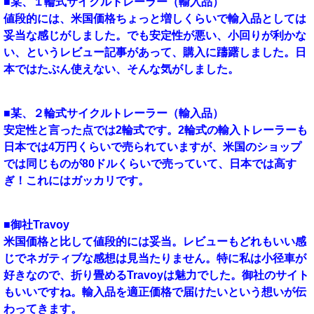
■某、１輪式サイクルトレーラー（輸入品）
値段的には、米国価格ちょっと増しくらいで輸入品としては
妥当な感じがしました。でも安定性が悪い、小回りが利かな
い、というレビュー記事があって、購入に躊躇しました。日
本ではたぶん使えない、そんな気がしました。
■某、２輪式サイクルトレーラー（輸入品）
安定性と言った点では2輪式です。2輪式の輸入トレーラーも
日本では4万円くらいで売られていますが、米国のショップ
では同じものが80ドルくらいで売っていて、日本では高す
ぎ！これにはガッカリです。
■御社Travoy
米国価格と比して値段的には妥当。レビューもどれもいい感
じでネガティブな感想は見当たりません。特に私は小径車が
好きなので、折り畳めるTravoyは魅力でした。御社のサイト
もいいですね。輸入品を適正価格で届けたいという想いが伝
わってきます。