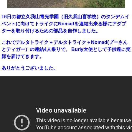
16日の都立久我山青光学園（旧久我山盲学校）のタンデムイ
ベントに向けてトライクにNomadを連結出来る様にアダプ
ターを取り付けるための部品を自作しました。
これでデルタトライク＋デルタトライク＋Nomad(プーさん
とティガー）の連結4人乗りで、 Burly大使として子供達に笑
顔を届けてきます。
ありがとうございました。