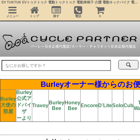
EV TUKTUK EVトゥクトゥク 電動トゥクトゥク 電動車椅子 介護 電動キックバイク 電動ミニカー 公道走行可能 屋根付きバイク 超小型モビリティー 4輪車 移動 充電 学生 近距離通勤 コムス サイクルトレーラー ベビーカー
メニュー
トップ
探す
電話
0
Burleyオーナー様からのお
Burley
公式ア
Burley
Burley
Honey
T
大使の
ドバイ
Travoy
Encore
D’Lite
Solo
Cub
Bee
Bee
W
部屋
ザ
ーより